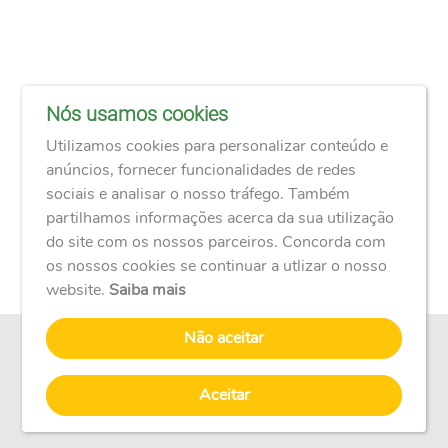
Nós usamos cookies
Utilizamos cookies para personalizar conteúdo e
anúncios, fornecer funcionalidades de redes
sociais e analisar o nosso tráfego. Também
partilhamos informações acerca da sua utilização
do site com os nossos parceiros. Concorda com
os nossos cookies se continuar a utlizar o nosso
website.
Saiba mais
Não aceitar
Como Funciona
Fale Conosco
Início
Login
Perguntas Frequentes
Privacidade
Termo de Uso
Aceitar
AAFBB+ - © Copyright
2026
Desenvolvido por ARC Soluções